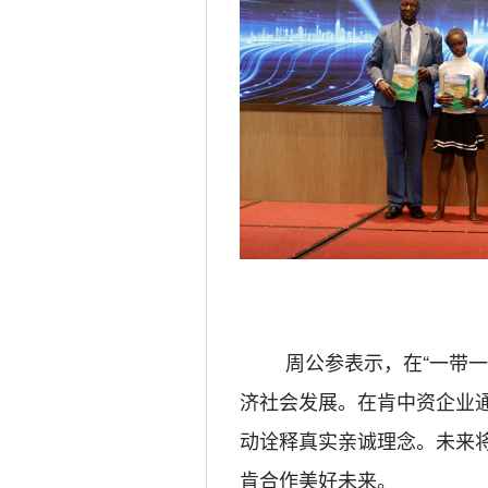
周公参表示
，
在
“一带
济
社会
发展。
在肯
中资企业
动诠释真实亲诚理念。未
来
肯合作美好未来。