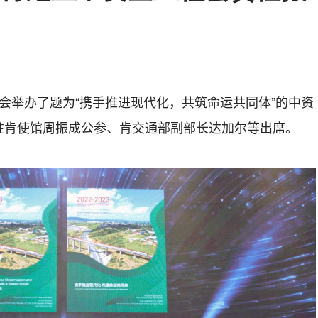
会
举
办了
题为
“携手推进现代化，共筑命运共同体”
的
中资
驻肯使馆周振成
公参
、肯交通部副部长达加尔等出席。