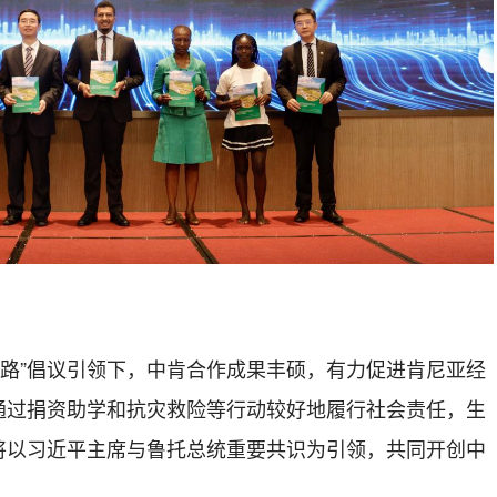
一路”倡议引领下，中肯合作成果丰硕，有力促进肯尼亚经
通过
捐资助学
和
抗灾救险等行动较好地履行社会责任，生
将以
习近平主席
与鲁托总统重要共识
为引领
，
共同开创中